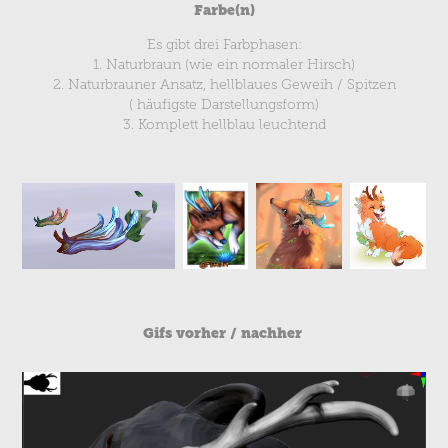
Farbe(n)
Es gibt drei Farbphasen:
1. Naturbraun (wie ein normaler Hirsch)
2. Naturbrauner Ansatz, hellblaues Geweih / Spitzen
(
häufigste Darstellungsform)
3. Komplett hellblau leuchtend
Gifs vorher / nachher