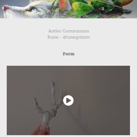
Antler Commission
Rune - @lunegrimm
Form