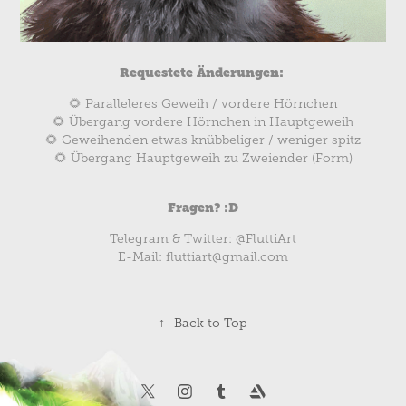
Requestete Änderungen:
🌻 Paralleleres Geweih / vordere Hörnchen
🌻 Übergang vordere Hörnchen in Hauptgeweih
🌻 Geweihenden etwas knübbeliger / weniger spitz
🌻 Übergang Hauptgeweih zu Zweiender (Form)
Fragen? :D
Telegram & Twitter: @FluttiArt
E-Mail: fluttiart@gmail.com
↑
Back to Top