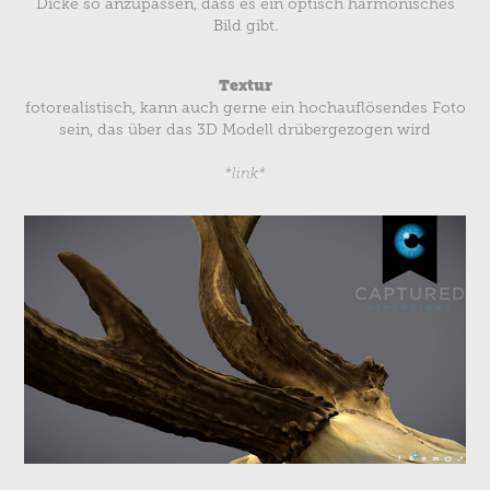
Dicke so anzupassen, dass es ein optisch harmonisches
Bild gibt.
Textur
fotorealistisch, kann auch gerne ein hochauflösendes Foto
sein, das über das 3D Modell drübergezogen wird
*link*